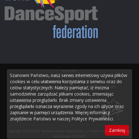
Kontakt:
Szanowni Państwo, nasz serwis internetowy używa plików
tel./fax
+48 55 611 20 50
cookies w celu ułatwienia korzystania z serwisu oraz do
e-mail biuro:
fts.poland@gmail.com
administracja krajowa:
fts.taniecsport.pl@gmail.com
celów statystycznych. Należy pamiętać, iż można
samodzielnie zarządzać plikami cookies, zmieniając
ustawienia przeglądarki. Brak zmiany ustawienia
Siedziba:
przeglądarki oznacza wyrażenie zgody na ich użycie oraz
FEDERACJA TAŃCA SPORTOWEGO
zapisanie w pamięci urządzenia. Więcej informacji
Pl. Kazimierza Jagiellończyka 1 82-300 Elbląg
Polska
znajdziecie Państwo w naszej
Polityce Prywatności
.
Zamknij
Copyright © 2026 FTS. Wszelkie prawa zastrzeżone. | Projekt i wykonanie:
Agencja
Reklamowa CONTACT