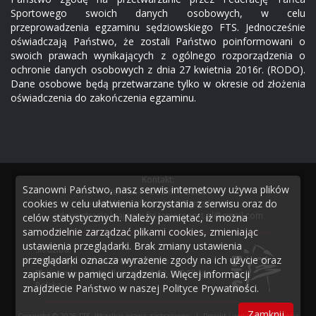
Sportowego swoich danych osobowych, w celu
przeprowadzenia egzaminu sędziowskiego FTS. Jednocześnie
oświadczają Państwo, że zostali Państwo poinformowani o
swoich prawach wynikających z ogólnego rozporządzenia o
ochronie danych osobowych z dnia 27 kwietnia 2016r. (RODO).
Dane osobowe będą przetwarzane tylko w okresie od złożenia
oświadczenia do zakończenia egzaminu.
Kontakt:
Szanowni Państwo, nasz serwis internetowy używa plików
tel./fax
+48 55 611 20 50
cookies w celu ułatwienia korzystania z serwisu oraz do
e-mail biuro:
fts.poland@gmail.com
administracja krajowa:
fts.taniecsport.pl@gmail.com
celów statystycznych. Należy pamiętać, iż można
samodzielnie zarządzać plikami cookies, zmieniając
ustawienia przeglądarki. Brak zmiany ustawienia
Siedziba:
przeglądarki oznacza wyrażenie zgody na ich użycie oraz
FEDERACJA TAŃCA SPORTOWEGO
zapisanie w pamięci urządzenia. Więcej informacji
Pl. Kazimierza Jagiellończyka 1 82-300 Elbląg
Polska
znajdziecie Państwo w naszej
Polityce Prywatności
.
Zamknij