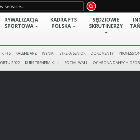
RYWALIZACJA
KADRA FTS
SĘDZIOWIE
IN
SPORTOWA
POLSKA
SKRUTINERZY
TAŃ
IK FTS
KALENDARZ
WYNIKI
STREFA SENIOR
DOKUMENTY
PROFESSION
PORTU 2022
KURS TRENERA KL. II
SOCIAL WALL
OCHRONA DANYCH OSO